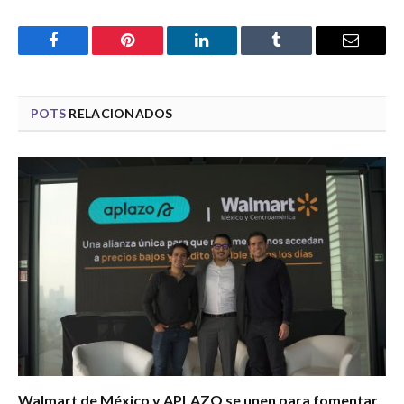
Facebook
Pinterest
LinkedIn
Tumblr
Email
POTS
RELACIONADOS
Walmart de México y APLAZO se unen para fomentar