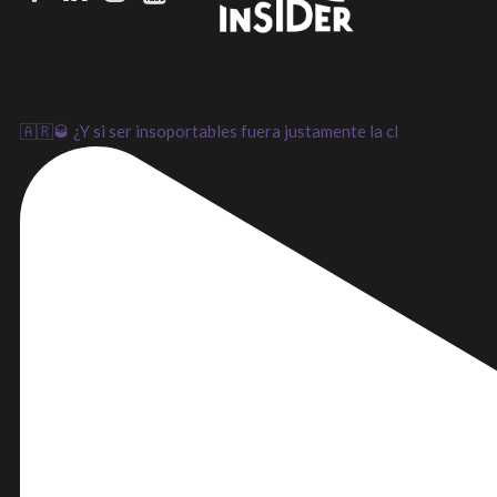
LinkedIn
Instagram
Youtube
🇦🇷🥃 ¿Y si ser insoportables fuera justamente la cl