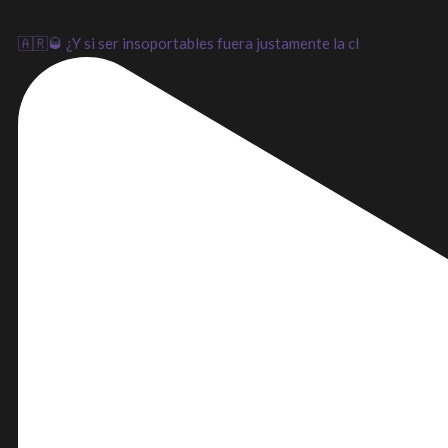
🇦🇷🥃 ¿Y si ser insoportables fuera justamente la cl