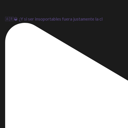
🇦🇷🥃 ¿Y si ser insoportables fuera justamente la cl