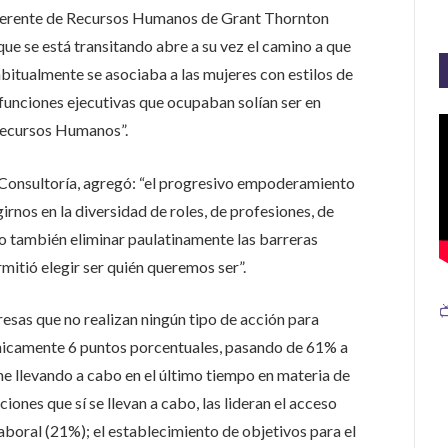
 Gerente de Recursos Humanos de Grant Thornton
que se está transitando abre a su vez el camino a que
tualmente se asociaba a las mujeres con estilos de
 funciones ejecutivas que ocupaban solían ser en
Recursos Humanos”.
e Consultoría, agregó: “el progresivo empoderamiento
rnos en la diversidad de roles, de profesiones, de
ino también eliminar paulatinamente las barreras
itió elegir ser quién queremos ser”.

sas que no realizan ningún tipo de acción para
nicamente 6 puntos porcentuales, pasando de 61% a
ene llevando a cabo en el último tiempo en materia de
iones que sí se llevan a cabo, las lideran el acceso
aboral (21%); el establecimiento de objetivos para el