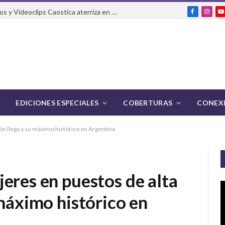
El Festival Internacional de Cortos y Videoclips Caostica aterriza en Ciudad de México
Facebook
Insta
Y
EDICIONES ESPECIALES
COBERTURAS
CONEXI
ón llega a su máximo histórico en Argentina
eres en puestos de alta
 máximo histórico en