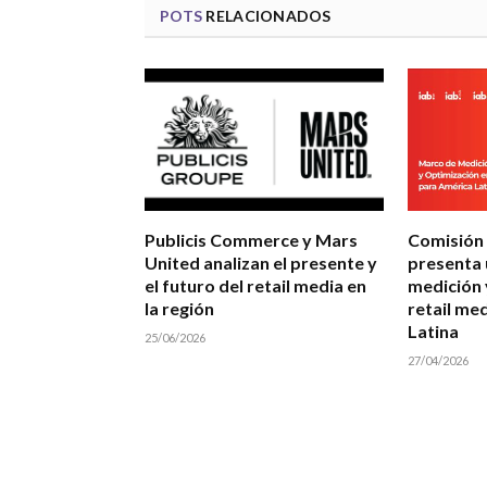
POTS
RELACIONADOS
Publicis Commerce y Mars
Comisión 
United analizan el presente y
presenta 
el futuro del retail media en
medición 
la región
retail me
Latina
25/06/2026
27/04/2026