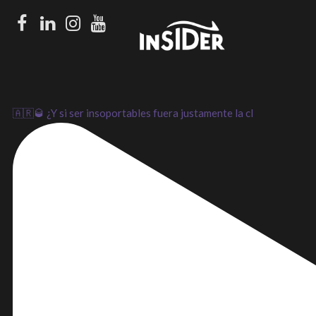
Facebook
LinkedIn
Instagram
Youtube
🇦🇷🥃 ¿Y si ser insoportables fuera justamente la cl