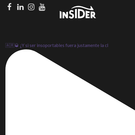
Facebook
LinkedIn
Instagram
Youtube
🇦🇷🥃 ¿Y si ser insoportables fuera justamente la cl