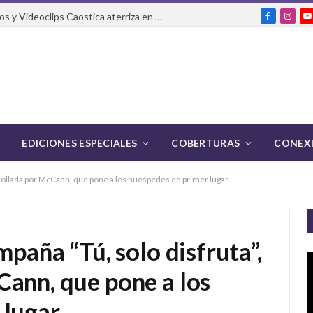
El Festival Internacional de Cortos y Videoclips Caostica aterriza en Ciudad de México
Facebook
Insta
Y
EDICIONES ESPECIALES
COBERTURAS
CONEXI
arrollada por McCann, que pone a los huéspedes en primer lugar
mpaña “Tú, solo disfruta”,
Cann, que pone a los
 lugar