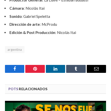
Productor General
: La Llave – Esteban Budassi
Cámara
: Nicolás Itai
Sonido
: Gabriel Speletta
Dirección de arte
: McProdu
Edición & Post Producción
: Nicolás Itai
argentina
Facebook
Pinterest
LinkedIn
Tumblr
Email
POTS
RELACIONADOS