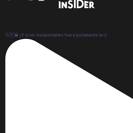
LinkedIn
Instagram
Youtube
🇦🇷🥃 ¿Y si ser insoportables fuera justamente la cl