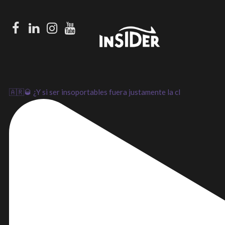
Facebook
LinkedIn
Instagram
Youtube
🇦🇷🥃 ¿Y si ser insoportables fuera justamente la cl