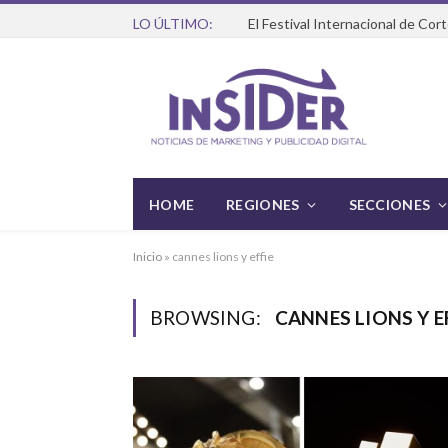
LO ÚLTIMO:
HOME
REGIONES
SECCIONES
Inicio
»
cannes lions y effie
BROWSING:
CANNES LIONS Y E