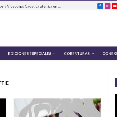
El Festival Internacional de Cortos y Videoclips Caostica aterriza en Ciudad de México
Facebook
Insta
Y
EDICIONES ESPECIALES
COBERTURAS
CONEXI
FFIE