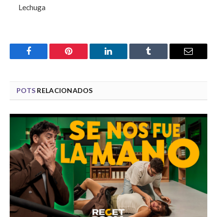
Lechuga
Facebook
Pinterest
LinkedIn
Tumblr
Email
POTS
RELACIONADOS