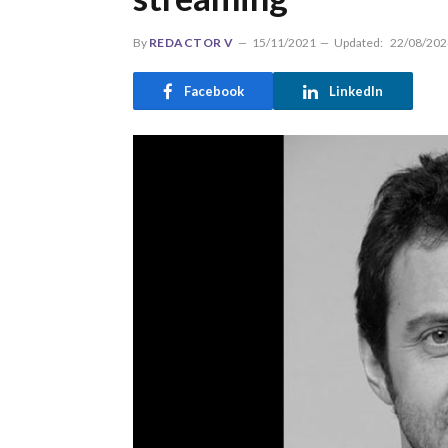
By
REDACTOR V
15/11/2021
Updated:
22/08/202
Facebook
LinkedIn