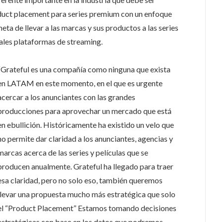
duct placement para series premium con un enfoque
eta de llevar a las marcas y sus productos a las series
ales plataformas de streaming.
“Grateful es una compañía como ninguna que exista
en LATAM en este momento, en el que es urgente
acercar a los anunciantes con las grandes
producciones para aprovechar un mercado que está
en ebullición. Históricamente ha existido un velo que
no permite dar claridad a los anunciantes, agencias y
marcas acerca de las series y películas que se
producen anualmente. Grateful ha llegado para traer
esa claridad, pero no solo eso, también queremos
llevar una propuesta mucho más estratégica que solo
el “Product Placement” Estamos tomando decisiones
estratégicas con base en los datos que podremos