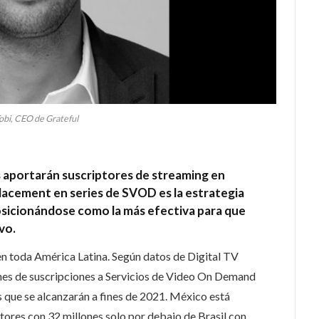
Tobi, CEO de Grateful
s aportarán suscriptores de streaming en
lacement en series de SVOD es la estrategia
posicionándose como la más efectiva para que
vo.
n toda América Latina. Según datos de Digital TV
nes de suscripciones a Servicios de Video On Demand
s que se alcanzarán a fines de 2021. México está
tores con 32 millones solo por debajo de Brasil con