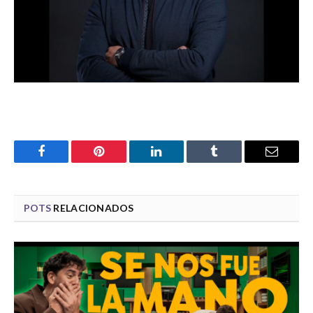
Facebook
Pinterest
LinkedIn
Tumblr
Email
POTS
RELACIONADOS