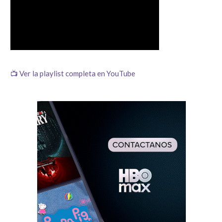
📺 Ver la playlist completa en YouTube