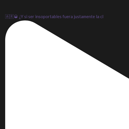
🇦🇷🥃 ¿Y si ser insoportables fuera justamente la cl