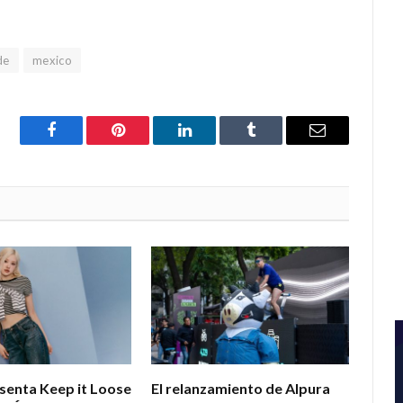
de
mexico
Facebook
Pinterest
LinkedIn
Tumblr
Email
esenta Keep it Loose
El relanzamiento de Alpura