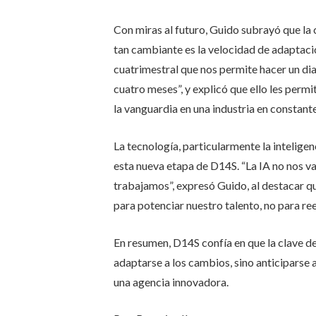
Con miras al futuro, Guido subrayó que l
tan cambiante es la velocidad de adaptac
cuatrimestral que nos permite hacer un d
cuatro meses”, y explicó que ello les perm
la vanguardia en una industria en constan
La tecnología, particularmente la inteligen
esta nueva etapa de D14S. “La IA no nos va
trabajamos”, expresó Guido, al destacar qu
para potenciar nuestro talento, no para re
En resumen, D14S confía en que la clave del
adaptarse a los cambios, sino anticiparse a
una agencia innovadora.