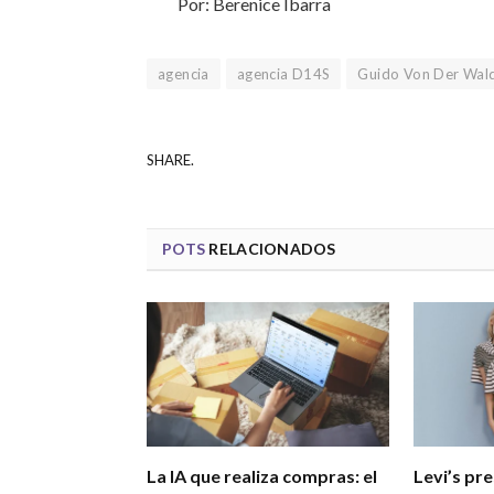
Por: Berenice Ibarra
agencia
agencia D14S
Guido Von Der Wal
SHARE.
POTS
RELACIONADOS
La IA que realiza compras: el
Levi’s pr