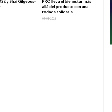
OSÉ y Shai Gilgeous-
PRO lleva el bienestar más
r
allá del producto con una
rodada solidaria
04/08/2026