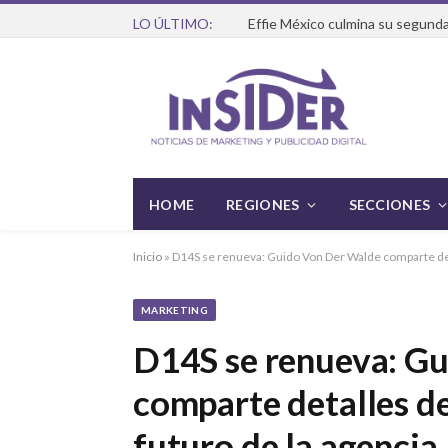
LO ÚLTIMO:
Effie México culmina su segunda
HOME
REGIONES
SECCIONES
Inicio
»
D14S se renueva: Guido Von Der Walde comparte detal
MARKETING
D14S se renueva: G
comparte detalles de
futuro de la agencia