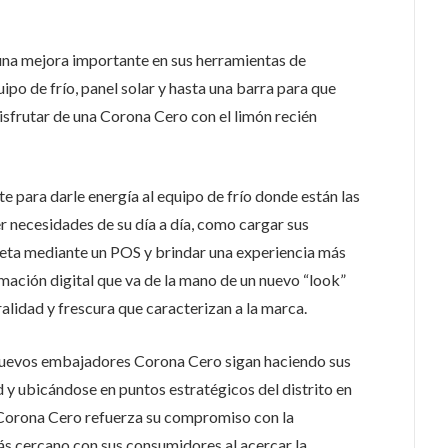
 una mejora importante en sus herramientas de
ipo de frío, panel solar y hasta una barra para que
disfrutar de una Corona Cero con el limón recién
e para darle energía al equipo de frío donde están las
r necesidades de su día a día, como cargar sus
rjeta mediante un POS y brindar una experiencia más
mación digital que va de la mano de un nuevo “look”
ralidad y frescura que caracterizan a la marca.
 nuevos embajadores Corona Cero sigan haciendo sus
d y ubicándose en puntos estratégicos del distrito en
Corona Cero refuerza su compromiso con la
ás cercano con sus consumidores al acercar la