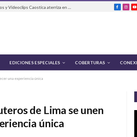
El Festival Internacional de Cortos y Videoclips Caostica aterriza en Ciudad de México
Facebook
Insta
Y
EDICIONES ESPECIALES
COBERTURAS
CONEXI
recer una experiencia única
uteros de Lima se unen
eriencia única