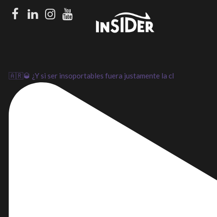
Facebook
LinkedIn
Instagram
Youtube
🇦🇷🥃 ¿Y si ser insoportables fuera justamente la cl