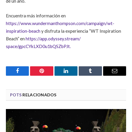
de un año.
Encuentra más información en
https://www.wundermanthompson.com/campaign/wt-
inspiration-beach
y d
isfruta la experiencia “WT Inspiration
Beach” en
https://app.odyssey.stream/
space/gpcCYkLXD0u1bQSZbPJt.
Facebook
Pinterest
LinkedIn
Tumblr
Email
POTS
RELACIONADOS