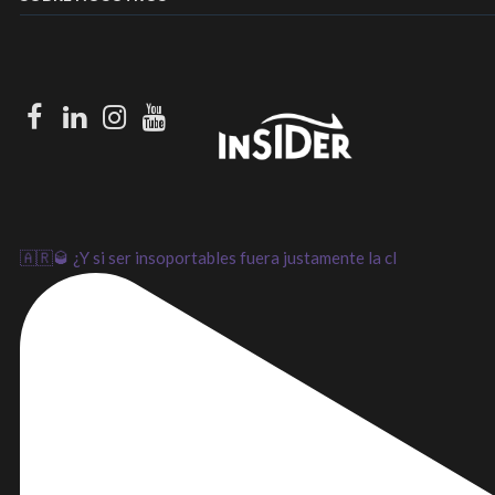
Facebook
LinkedIn
Instagram
Youtube
🇦🇷🥃 ¿Y si ser insoportables fuera justamente la cl