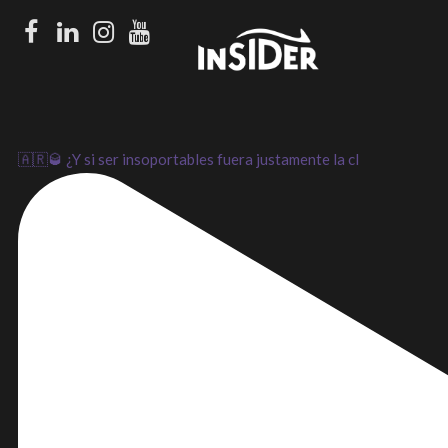
Facebook
LinkedIn
Instagram
Youtube
🇦🇷🥃 ¿Y si ser insoportables fuera justamente la cl