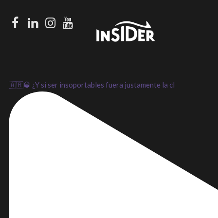
Facebook
LinkedIn
Instagram
Youtube
🇦🇷🥃 ¿Y si ser insoportables fuera justamente la cl