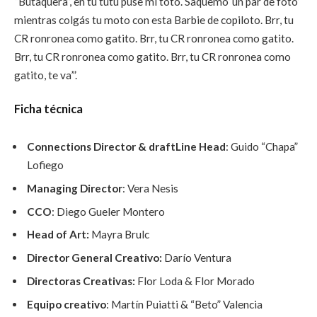
“Butaquera”, en tu tutú puse mi toto. Saquemo’ un par de foto’
mientras colgás tu moto con esta Barbie de copiloto. Brr, tu
CR ronronea como gatito. Brr, tu CR ronronea como gatito.
Brr, tu CR ronronea como gatito. Brr, tu CR ronronea como
gatito, te va’”.
Ficha técnica
Connections Director & draftLine Head
: Guido “Chapa”
Lofiego
Managing Director
: Vera Nesis
CCO
: Diego Gueler Montero
Head of Art:
Mayra Brulc
Director General Creativo:
Darío Ventura
Directoras Creativas:
Flor Loda & Flor Morado
Equipo creativo
: Martín Puiatti & “Beto” Valencia