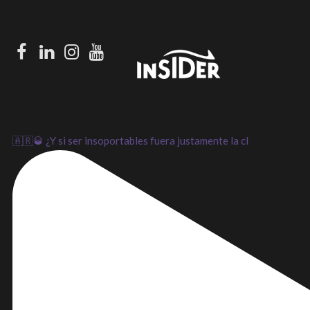
Facebook
LinkedIn
Instagram
Youtube
🇦🇷🥃 ¿Y si ser insoportables fuera justamente la cl