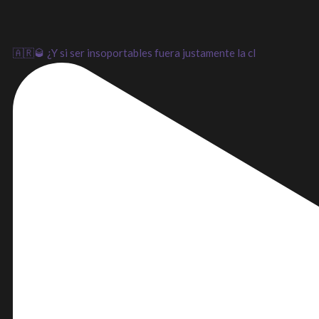
🇦🇷🥃 ¿Y si ser insoportables fuera justamente la cl