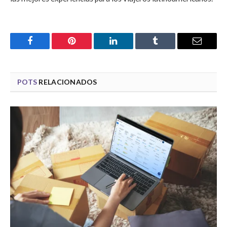
Facebook
Pinterest
LinkedIn
Tumblr
Email
POTS
RELACIONADOS