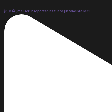
🇦🇷🥃 ¿Y si ser insoportables fuera justamente la cl