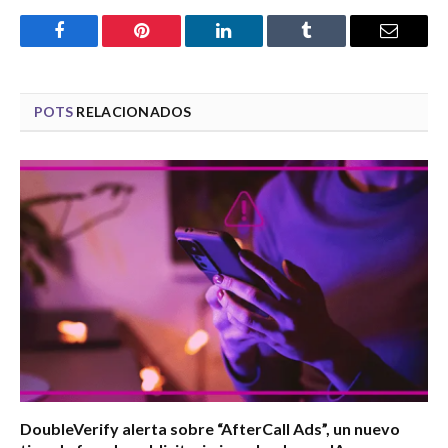
Facebook
Pinterest
LinkedIn
Tumblr
Email
POTS
RELACIONADOS
DoubleVerify alerta sobre “AfterCall Ads”, un nuevo