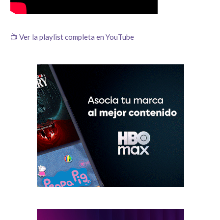
📺 Ver la playlist completa en YouTube