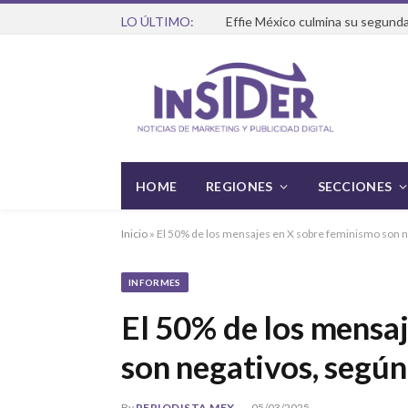
LO ÚLTIMO:
Effie México culmina su segunda
HOME
REGIONES
SECCIONES
Inicio
»
El 50% de los mensajes en X sobre feminismo son n
INFORMES
El 50% de los mensa
son negativos, segú
By
PERIODISTA MEX
05/03/2025