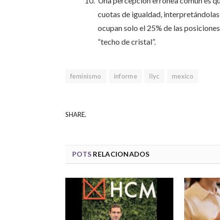
Una percepción errónea común es que
cuotas de igualdad, interpretándolas
ocupan solo el 25% de las posiciones e
“techo de cristal”.
feminismo
informe
llyc
mexico
SHARE.
POTS
RELACIONADOS